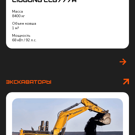
LiuGong CLG777A
Масса
8400 кг
Объем ковша
1 м³
предложение
запросить
Мощность
68 кВт / 92 л.с.
Экскаваторы
LiuGong 990F
Флагман класса тяжелых машин для горной добывающей
промышленности – Гидравлический экскаватор LiuGong 990F
с обратной лопатой к серьезным изменениям ландшафта
нашей планеты. Каждый узел машины, способной за один раз
переместить 5,6 м3 породы, должен соответствовать