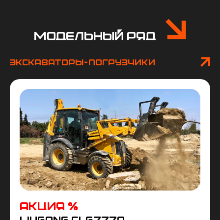
Модельный ряд
Экскаваторы-погрузчики
LiuGong CLG777A
Экскаватор-погрузчик LiuGong 777A поставляется либо с
двигателем Weichai Tier 2, либо Perkins Tier 3. Объем ковша
погрузчика составляет 1 м³, ковша экскаватора – 0,2 м³.
Полезная мощность, кВт / л.с. 68 / 92 при 2200 об/мин.
Акция %