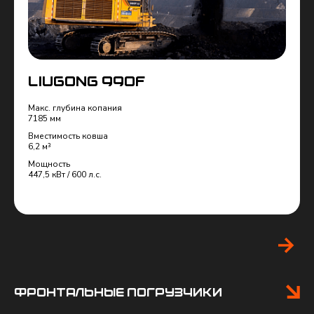
высочайшим требования по надежности,
производительности и прочности.
Силовой агрегат данной модели — это 18-литровый
двигатель Perkins мощностью 447 КВт с возможностью
выбора трех режимов работы.
LiuGong 990F
Макс. глубина копания
7185 мм
Вместимость ковша
6,2 м³
Мощность
447,5 кВт / 600 л.с.
предложение
запросить
Фронтальные погрузчики